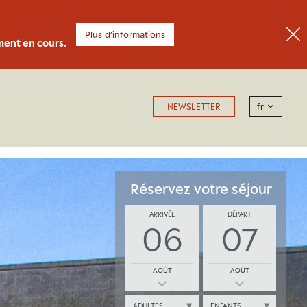
Plus d’informations
ment en cours.
fr
NEWSLETTER
Réservez votre séjour
ARRIVÉE
DÉPART
06
07
AOÛT
AOÛT