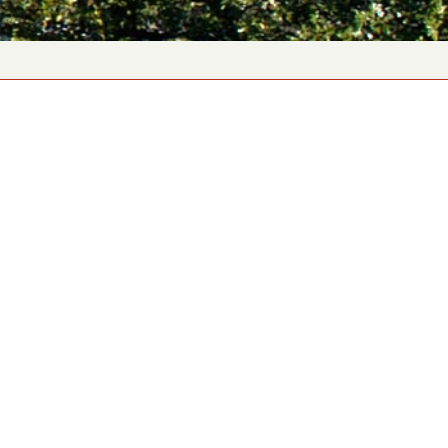
aurant-Hôtel du Parc des Eaux-Vives
ai Gustave-Ador 82 | 1207 Genève | Suisse
) 22 849 75 75
|
reception@parcdeseauxvives.ch
fier votre réservation