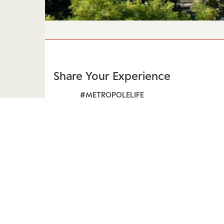
Share Your Experience
#METROPOLELIFE
Rest
uisse
Qu
.ch
+41 (0
s contacter
Plan du site
Politique de confidentialité
Carrières
Modi