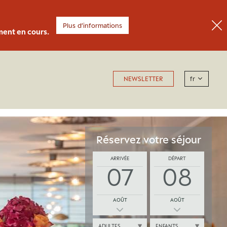
Plus d’informations
ment en cours.
fr
NEWSLETTER
Réservez votre séjour
ARRIVÉE
DÉPART
07
08
AOÛT
AOÛT