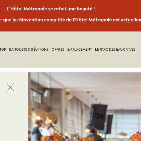
___ L'Hôtel Métropole se refait une beauté !
 que la réinvention complète de l'Hôtel Métropole est actuelle
TOP
BANQUETS & RÉUNIONS
OFFRES
EMPLACEMENT
LE PARC DES EAUX-VIVES