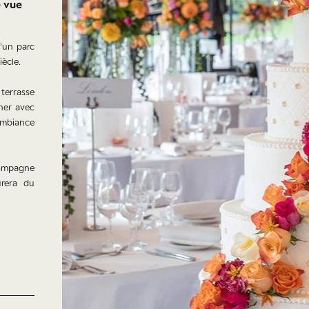
e vue
'un parc
ècle.
 terrasse
îner avec
ambiance
ompagne
urera du